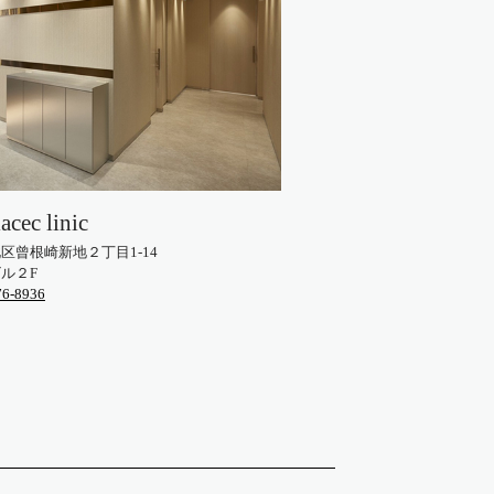
cec linic
北区
曾根崎新地２丁目1-14
ル２F
76-8936