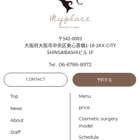
〒542-0083
大阪府大阪市中央区東心斎橋1-18-24 X-CITY
SHINSAIBASHIビル 1F
Tel . 06-6786-8972
予約する
CONTACT
Top
Menu
price
News
Cosmetic surgery
About
model
Staff
Schedule