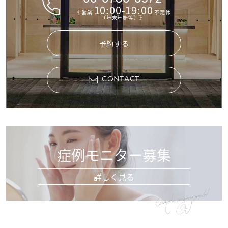
10:00-19:00
《 営業
不定休
（年末年始等）》
予約する
CONTACT
症例モニター募集
詳しく見る
Cosmetic surgery model