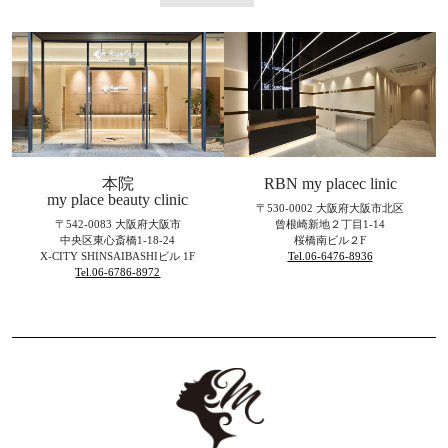
本院
RBN my placec linic
my place beauty clinic
〒530-0002 大阪府大阪市北区
〒542-0083 大阪府大阪市
曾根崎新地２丁目1-14
中央区東心斎橋1-18-24
桜橋南ビル２F
X-CITY SHINSAIBASHIビル 1F
Tel.06-6476-8936
Tel.06-6786-8972