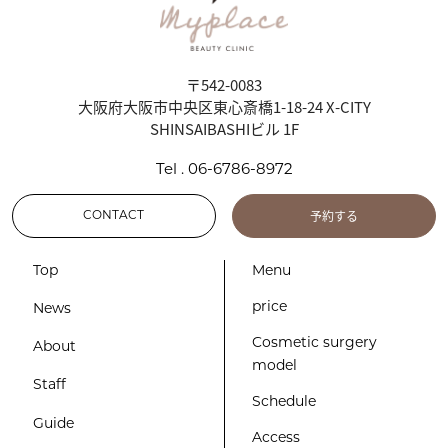
〒542-0083
大阪府大阪市中央区東心斎橋1-18-24 X-CITY
SHINSAIBASHIビル 1F
Tel . 06-6786-8972
予約する
CONTACT
Top
Menu
price
News
Cosmetic surgery
About
model
Staff
Schedule
Guide
Access