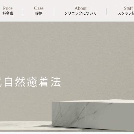
Price
Case
About
Staff
料金表
症例
クリニックについて
スタッフ
式自然癒着法