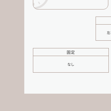
左
固定
なし