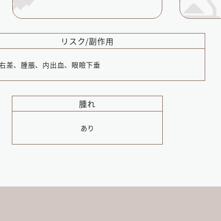
リスク/副作用
右差、腫脹、内出血、眼瞼下垂
腫れ
あり