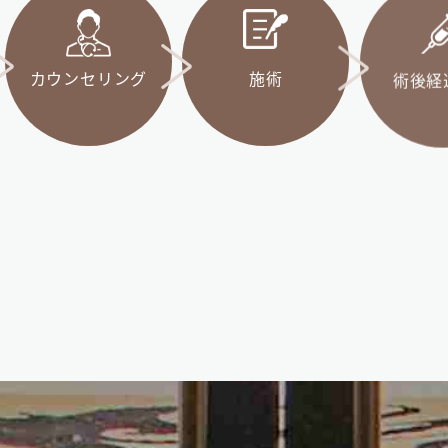
カウンセリング
施術
術後経