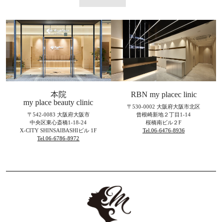
本院
RBN my placec linic
my place beauty clinic
〒530-0002 大阪府大阪市北区
〒542-0083 大阪府大阪市
曾根崎新地２丁目1-14
中央区東心斎橋1-18-24
桜橋南ビル２F
X-CITY SHINSAIBASHIビル 1F
Tel.06-6476-8936
Tel.06-6786-8972