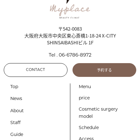
〒542-0083
大阪府大阪市中央区東心斎橋1-18-24 X-CITY
SHINSAIBASHIビル 1F
Tel . 06-6786-8972
予約する
CONTACT
Top
Menu
price
News
Cosmetic surgery
About
model
Staff
Schedule
Guide
Access