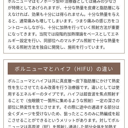
ボルニューマはモノポーラ型RF治療器としては痛みの少なさ
が特徴としてあげられますが、十分な熱量を皮膚と脂肪層に与
えなければ、効果も十分には得られません。十分な熱量を与え
ると、通常痛みも増してしまいます。つまり痛みの感じ方をコ
ントロールしながら、十分に加熱を行っていく照射方法が重要
になってきます。当院では段階的加熱理論をベースとしてエネ
ルギー設定を行い、同部位へのマルチプル照射で十分な熱量を
与える照射方法を独自に開発し、施術を行っています。
ボルニューマとハイフ（HIFU）の違い
ボルニューマとハイフは共に真皮層～皮下脂肪層にかけて熱変
性を生じさせてたるみ改善を行う治療器です。違いとしては使
用するエネルギーのタイプです。ハイフは超音波を焦点照射す
ることで（虫眼鏡で一箇所に集めるような照射）一定の深さの
部位に熱変性を生じさせます。その際に途中の通過する部分は
全くダメージを受けないため、狙ったところのみに熱編成を起
こさせることができるというメリットがあります。対してボル
ニューマは高周波（RF）を照射し通過した部分全体を加熱す