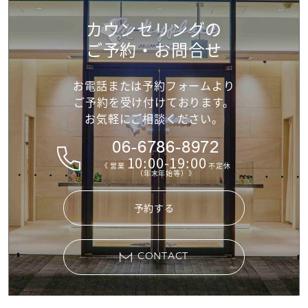
カウンセリングの
ご予約・お問合せ
お電話または予約フォームより
ご予約を受け付けて
おります。
お気軽にご相談ください。
06-6786-8972
10:00-19:00
《 営業
不定休
（年末年始等）》
予約する
CONTACT