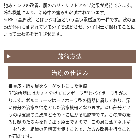
弛み・シワの改善、肌のハリ・リフトアップ効果が期待できます。
冷却機能により、治療中の痛みも軽減されています。
※RF（高周波）とはラジオ波という高い電磁波の一種です。波の波
動が体内に含まれている分子を波動させ、分子同士が擦れることに
よって摩擦熱を発生させます。
施術方法
治療の仕組み
●真皮・脂肪層をターゲットにした治療
RF治療器には大きく分けてモノポーラ型とバイポーラ型があ
ります。ボルニューマはモノポーラ型の機器に属しており、深
い部分の治療を得意とした治療機器となります。深い部分とい
うのは皮膚の真皮層とその下に広がる脂肪層です。この層の緩
みは顔のたるみを作り出す原因ですので、この層に熱エネルギ
ーを与え、組織の再構築を促すことで、たるみ改善を行うこと
が可能です。