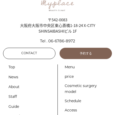
〒542-0083
大阪府大阪市中央区東心斎橋1-18-24 X-CITY
SHINSAIBASHIビル 1F
Tel . 06-6786-8972
予約する
CONTACT
Top
Menu
price
News
Cosmetic surgery
About
model
Staff
Schedule
Guide
Access