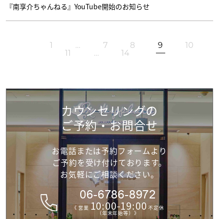
『南享介ちゃんねる』YouTube開始のお知らせ
1
…
7
8
9
10
11
…
14
カウンセリングの
ご予約・お問合せ
お電話または予約フォームより
ご予約を受け付けて
おります。
お気軽にご相談ください。
06-6786-8972
10:00-19:00
《 営業
不定休
（年末年始等）》