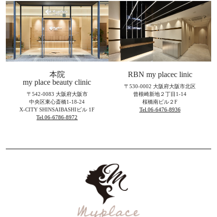
本院
RBN my placec linic
my place beauty clinic
〒530-0002 大阪府大阪市北区
〒542-0083 大阪府大阪市
曾根崎新地２丁目1-14
中央区東心斎橋1-18-24
桜橋南ビル２F
X-CITY SHINSAIBASHIビル 1F
Tel.06-6476-8936
Tel.06-6786-8972