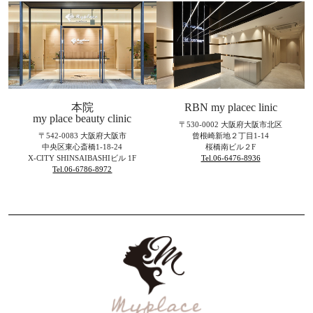
本院
RBN my placec linic
my place beauty clinic
〒530-0002 大阪府大阪市北区
〒542-0083 大阪府大阪市
曾根崎新地２丁目1-14
中央区東心斎橋1-18-24
桜橋南ビル２F
X-CITY SHINSAIBASHIビル 1F
Tel.06-6476-8936
Tel.06-6786-8972