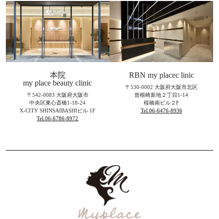
本院
RBN my placec linic
my place beauty clinic
〒530-0002 大阪府大阪市北区
〒542-0083 大阪府大阪市
曾根崎新地２丁目1-14
中央区東心斎橋1-18-24
桜橋南ビル２F
X-CITY SHINSAIBASHIビル 1F
Tel.06-6476-8936
Tel.06-6786-8972