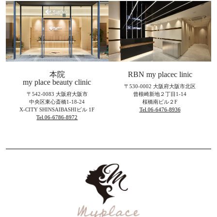
本院
RBN my placec linic
my place beauty clinic
〒530-0002 大阪府大阪市北区
〒542-0083 大阪府大阪市
曾根崎新地２丁目1-14
中央区東心斎橋1-18-24
桜橋南ビル２F
X-CITY SHINSAIBASHIビル 1F
Tel.06-6476-8936
Tel.06-6786-8972