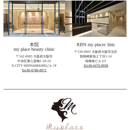
本院
RBN my placec linic
my place beauty clinic
〒530-0002 大阪府大阪市北区
〒542-0083 大阪府大阪市
曾根崎新地２丁目1-14
中央区東心斎橋1-18-24
桜橋南ビル２F
X-CITY SHINSAIBASHIビル 1F
Tel.06-6476-8936
Tel.06-6786-8972