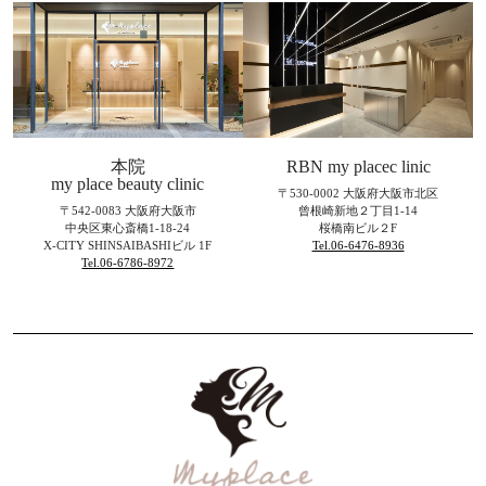
本院
RBN my placec linic
my place beauty clinic
〒530-0002 大阪府大阪市北区
〒542-0083 大阪府大阪市
曾根崎新地２丁目1-14
中央区東心斎橋1-18-24
桜橋南ビル２F
X-CITY SHINSAIBASHIビル 1F
Tel.06-6476-8936
Tel.06-6786-8972